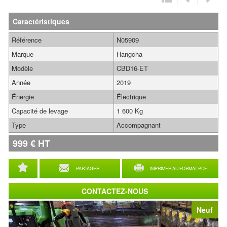
Caractéristiques
Référence
N05909
Marque
Hangcha
Modèle
CBD16-ET
Année
2019
Énergie
Électrique
Capacité de levage
1 600 Kg
Type
Accompagnant
999
€
HT
PARTAGER
IMPRIMER AU FORMAT PDF
CONTACTEZ-NOUS
Neuf