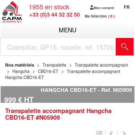
1955
en stock
FR
Mon compte
+33 (0)3 44 32 32 50
Ma Sélection
0
MENU
R
Nos matériels
Transpalette
Transpalette accompagnant
Hangcha
CBD16-ET
Transpalette accompagnant
Hangcha CBD16-ET
HANGCHA CBD16-ET
Ref.
N05909
999
€
HT
Transpalette accompagnant
Hangcha
CBD16-ET
#N05909