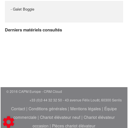
- Galet Boggie
Derniers matériels consultés
© 2016 CAPM Europe
CRM Cloud
+33 (0)3 44 32 32 50 - 43 avenue Félix Louât, 60300 Senlis
Contact
|
Conditions générales
|
Mentions légales
|
Équipe
commerciale
|
Chariot élévateur neuf
|
Chariot élévateur
occasion
|
Pièces chariot élévateur