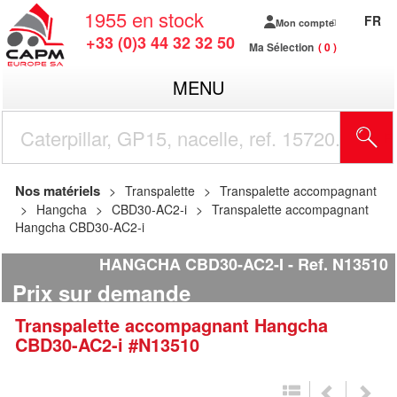
1955
en stock
FR
Mon compte
+33 (0)3 44 32 32 50
Ma Sélection
0
MENU
R
Nos matériels
Transpalette
Transpalette accompagnant
Hangcha
CBD30-AC2-i
Transpalette accompagnant
Hangcha CBD30-AC2-i
HANGCHA CBD30-AC2-I
Ref.
N13510
Prix sur demande
Transpalette accompagnant
Hangcha
CBD30-AC2-i
#N13510