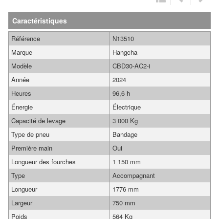
Caractéristiques
Référence
N13510
Marque
Hangcha
Modèle
CBD30-AC2-i
Année
2024
Heures
96,6 h
Énergie
Électrique
Capacité de levage
3 000 Kg
Type de pneu
Bandage
Première main
Oui
Longueur des fourches
1 150 mm
Type
Accompagnant
Longueur
1776 mm
Largeur
750 mm
Poids
564 Kg