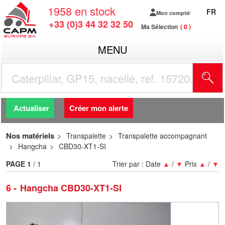
1958
en stock
FR
Mon compte
+33 (0)3 44 32 32 50
Ma Sélection
0
MENU
R
Actualiser
Créer mon alerte
Nos matériels
Transpalette
Transpalette accompagnant
Hangcha
CBD30-XT1-SI
PAGE
1
/ 1
Trier par :
Date
▲
/
▼
Prix
▲
/
▼
6
Hangcha CBD30-XT1-SI