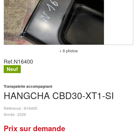
+ 9 photos
Ref.
N16400
Neuf
Transpalette accompagnant
HANGCHA
CBD30-XT1-SI
Référence
N16400
Année
2026
Prix sur demande