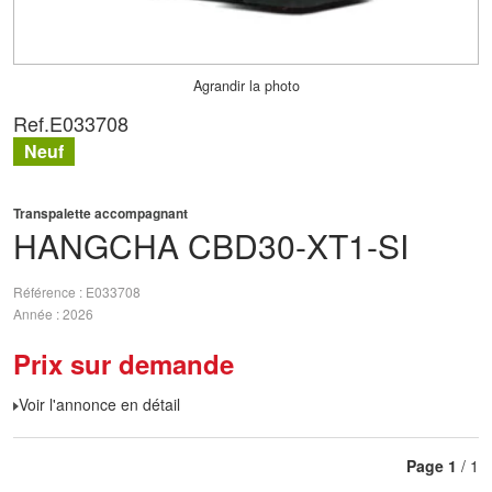
Agrandir la photo
Ref.
E033708
Neuf
Transpalette accompagnant
HANGCHA
CBD30-XT1-SI
Référence
E033708
Année
2026
Prix sur demande
Voir l'annonce en détail
Page
1
/ 1