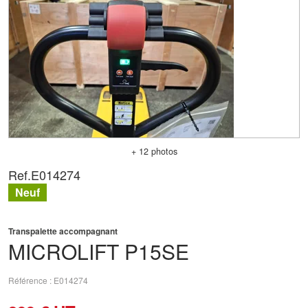
+ 12 photos
Ref.
E014274
Neuf
Transpalette accompagnant
MICROLIFT
P15SE
Référence
E014274