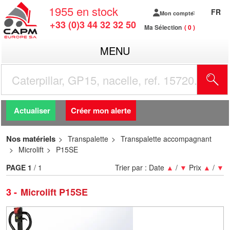
1955
en stock
FR
Mon compte
+33 (0)3 44 32 32 50
Ma Sélection
0
MENU
R
Actualiser
Créer mon alerte
Nos matériels
Transpalette
Transpalette accompagnant
Microlift
P15SE
PAGE
1
/ 1
Trier par :
Date
▲
/
▼
Prix
▲
/
▼
3
Microlift P15SE