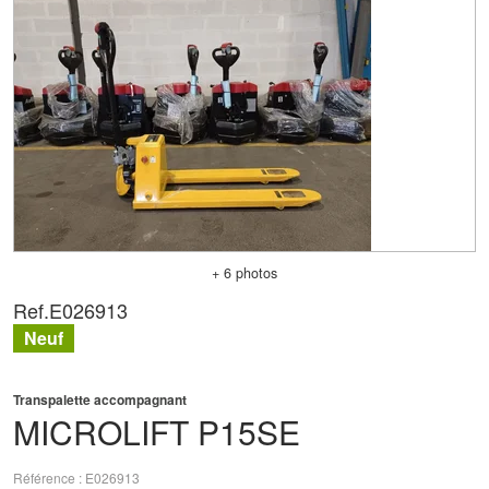
+ 6 photos
Ref.
E026913
Neuf
Transpalette accompagnant
MICROLIFT
P15SE
Référence
E026913