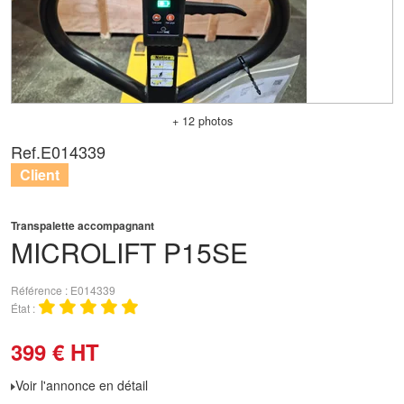
+ 12 photos
Ref.
E014339
Client
Transpalette accompagnant
MICROLIFT
P15SE
Référence
E014339
État
399
€
HT
Voir l'annonce en détail