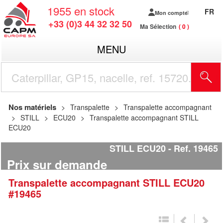
1955
en stock
FR
Mon compte
+33 (0)3 44 32 32 50
Ma Sélection
0
MENU
R
Nos matériels
Transpalette
Transpalette accompagnant
STILL
ECU20
Transpalette accompagnant STILL
ECU20
STILL ECU20
Ref.
19465
Prix sur demande
Transpalette accompagnant
STILL
ECU20
#19465