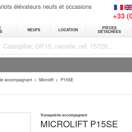
riots élévateurs neufs et occasions
+33 (
E
PIÈCES
NEUFS
LOCATION
S
DÉTACHÉES
tte accompagnant
Microlift
P15SE
Transpalette accompagnant
MICROLIFT
P15SE