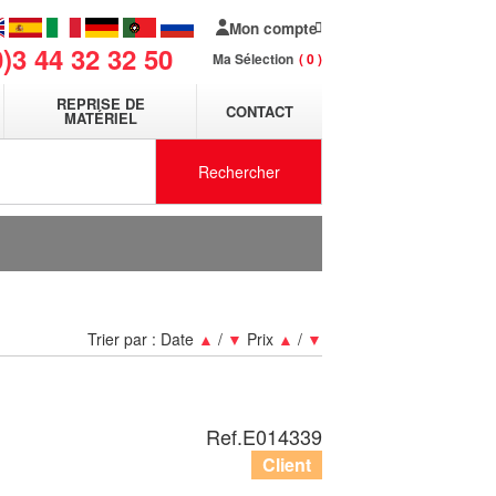
Mon compte
0)3 44 32 32 50
Ma Sélection
0
REPRISE DE
CONTACT
MATÉRIEL
Rechercher
Trier par :
Date
▲
/
▼
Prix
▲
/
▼
Ref.
E014339
Client